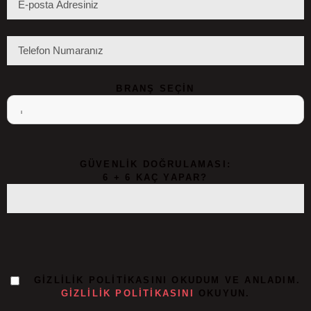
BRANŞ SEÇIN
GÜVENLIK DOĞRULAMASI:
6 + 6 KAÇ YAPAR?
GIZLILIK POLITIKASINI OKUDUM VE ANLADIM.
GIZLILIK POLITIKASINI
OKUYUN.