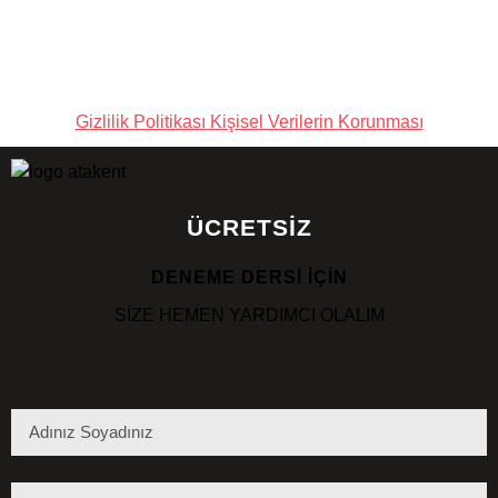
WWW.ATAKENTSPOR.COM
Gizlilik Politikası Kişisel Verilerin Korunması
ÜCRETSİZ
DENEME DERSİ İÇİN
SİZE HEMEN YARDIMCI OLALIM