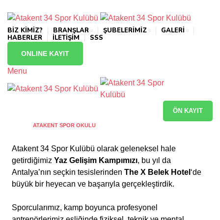
info@atakentspor.com
BİZ KİMİZ?
BRANŞLAR
ŞUBELERİMİZ
GALERİ
HABERLER
İLETİŞİM
SSS
ONLINE KAYIT
Menu
ÖN KAYIT
HOME
ATAKENT SPOR OKULU
Atakent 34 Spor Kulübü olarak geleneksel hale
getirdiğimiz
Yaz Gelişim Kampımızı
, bu yıl da
Antalya’nın seçkin tesislerinden
The X Belek Hotel
‘de
büyük bir heyecan ve başarıyla gerçekleştirdik.
Sporcularımız, kamp boyunca profesyonel
antrenörlerimiz eşliğinde fiziksel, teknik ve mental