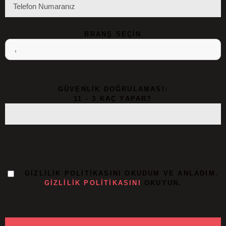
BRANŞ SEÇIN
GÜVENLIK DOĞRULAMASI:
11 - 3 KAÇ YAPAR?
GIZLILIK POLITIKASINI OKUDUM VE ANLADIM.
GIZLILIK POLITIKASINI
OKUYUN.