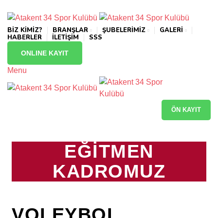
info@atakentspor.com
BİZ KİMİZ?
BRANŞLAR
ŞUBELERİMİZ
GALERİ
HABERLER
İLETİŞİM
SSS
ONLINE KAYIT
Menu
ÖN KAYIT
HOME
EĞITMENLERIMIZ
EĞİTMEN
KADROMUZ
VOLEYBOL